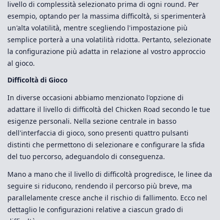
livello di complessità selezionato prima di ogni round. Per
esempio, optando per la massima difficoltà, si sperimenterà
un'alta volatilità, mentre scegliendo l'impostazione più
semplice porterà a una volatilità ridotta. Pertanto, selezionate
la configurazione più adatta in relazione al vostro approccio
al gioco.
Difficoltà di Gioco
In diverse occasioni abbiamo menzionato l'opzione di
adattare il livello di difficoltà del Chicken Road secondo le tue
esigenze personali. Nella sezione centrale in basso
dell'interfaccia di gioco, sono presenti quattro pulsanti
distinti che permettono di selezionare e configurare la sfida
del tuo percorso, adeguandolo di conseguenza.
Mano a mano che il livello di difficoltà progredisce, le linee da
seguire si riducono, rendendo il percorso più breve, ma
parallelamente cresce anche il rischio di fallimento. Ecco nel
dettaglio le configurazioni relative a ciascun grado di