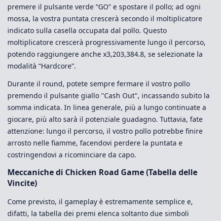
premere il pulsante verde “GO” e spostare il pollo; ad ogni
mossa, la vostra puntata crescerà secondo il moltiplicatore
indicato sulla casella occupata dal pollo. Questo
moltiplicatore crescerà progressivamente lungo il percorso,
potendo raggiungere anche x3,203,384.8, se selezionate la
modalità “Hardcore”.
Durante il round, potete sempre fermare il vostro pollo
premendo il pulsante giallo "Cash Out", incassando subito la
somma indicata. In linea generale, più a lungo continuate a
giocare, più alto sarà il potenziale guadagno. Tuttavia, fate
attenzione: lungo il percorso, il vostro pollo potrebbe finire
arrosto nelle fiamme, facendovi perdere la puntata e
costringendovi a ricominciare da capo.
Meccaniche di Chicken Road Game (Tabella delle
Vincite)
Come previsto, il gameplay è estremamente semplice e,
difatti, la tabella dei premi elenca soltanto due simboli