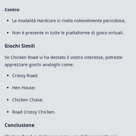
Contro
:
La modalità Hardcore si rivela notevolmente pericolosa;
Non è presente in tutte le piattaforme di gioco virtuali.
Giochi Simili
Se Chicken Road vi ha destato il vostro interesse, potreste
apprezzare giochi analoghi come:
Crossy Road;
Hen House;
Chicken Chase;
Road Crossy Chicken.
Conclusione