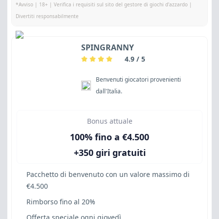
*Avviso | 18+ | Verifica i requisiti sul sito del gestore di giochi d'azzardo |
Divertiti responsabilmente
SPINGRANNY
4.9 / 5
Benvenuti giocatori provenienti
dall'Italia.
Bonus attuale
100% fino a €4.500
+350 giri gratuiti
Pacchetto di benvenuto con un valore massimo di 
€4.500
Rimborso fino al 20%
Offerta speciale ogni giovedì