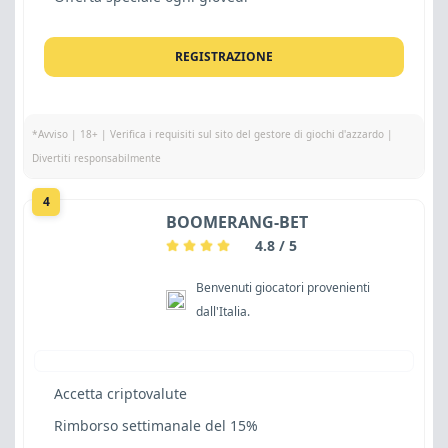
REGISTRAZIONE
*Avviso | 18+ | Verifica i requisiti sul sito del gestore di giochi d'azzardo |
Divertiti responsabilmente
4
BOOMERANG-BET
4.8 / 5
Benvenuti giocatori provenienti
dall'Italia.
Accetta criptovalute
Rimborso settimanale del 15%