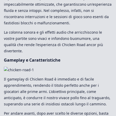
impeccabilmente ottimizzate, che garantiscono un'esperienza
fluida e senza intoppi. Nel complesso, infatti, non si
riscontrano interruzioni e le sessioni di gioco sono esenti da
fastidiosi blocchi o malfunzionamenti.
La colonna sonora e gli effetti audio che arricchiscono le
vostre partite sono vivaci e infondono buonumore, una
qualità che rende l'esperienza di Chicken Road ancor più
divertente.
Gameplay e Caratteristiche
Il gameplay di Chicken Road è immediato e di facile
apprendimento, rendendo il titolo perfetto anche per i
giocatori alle prime armi. L'obiettivo principale, come
anticipato, è condurre il nostro vivace pollo fino al traguardo,
superando una serie di insidiosi ostacoli lungo il cammino.
Per andare avanti, dopo aver scelto le diverse opzioni, basta