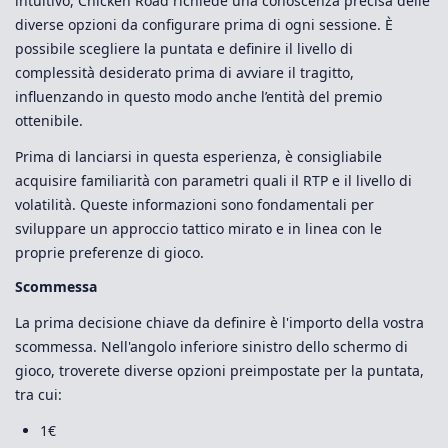
intuitivo, Chicken Road richiede una conoscenza precisa delle
diverse opzioni da configurare prima di ogni sessione. È
possibile scegliere la puntata e definire il livello di
complessità desiderato prima di avviare il tragitto,
influenzando in questo modo anche l’entità del premio
ottenibile.
Prima di lanciarsi in questa esperienza, è consigliabile
acquisire familiarità con parametri quali il RTP e il livello di
volatilità. Queste informazioni sono fondamentali per
sviluppare un approccio tattico mirato e in linea con le
proprie preferenze di gioco.
Scommessa
La prima decisione chiave da definire è l'importo della vostra
scommessa. Nell'angolo inferiore sinistro dello schermo di
gioco, troverete diverse opzioni preimpostate per la puntata,
tra cui:
1€