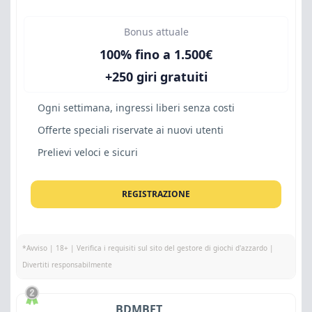
Bonus attuale
100% fino a 1.500€
+250 giri gratuiti
Ogni settimana, ingressi liberi senza costi
Offerte speciali riservate ai nuovi utenti
Prelievi veloci e sicuri
REGISTRAZIONE
*Avviso | 18+ | Verifica i requisiti sul sito del gestore di giochi d'azzardo |
Divertiti responsabilmente
BDMBET