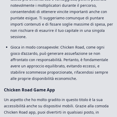
notevolmente i moltiplicatori durante il percorso,
consentendoti di ottenere vincite importanti anche con
puntate esigue. Ti suggeriamo comunque di puntare
importi contenuti e di fissare soglie massime di spesa, per
non rischiare di esaurire il tuo capitale in una singola
sessione.
Gioca in modo consapevole: Chicken Road, come ogni
gioco d’azzardo, può generare assuefazione se non
affrontato con responsabilità. Pertanto, è fondamentale
avere un approccio equilibrato, evitando eccessi, e
stabilire scommesse proporzionate, rifacendosi sempre
alle proprie disponibilità economiche.
Chicken Road Game App
Un aspetto che ho molto gradito in questo titolo è la sua
accessibilità anche su dispositivi mobili. Grazie alla comoda
Chicken Road app, puoi divertirti in qualsiasi posto, in