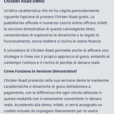
Chicken Road Demo
Un'altra caratteristica che mi ha colpito particolarmente
riguarda l'opzione di provare Chicken Road gratis. La
piattaforma ufficiale e numerosi casinò online offrono infatti
la versione dimostrativa di questo coinvolgente titolo,
consentendovi di esplorarne le dinamiche e le regole di
funzionamento, senza mettere a rischio le vostre finanze.
Il simulatore di Chicken Road permette anche di affinare una
strategia in linea con il proprio approccio al gioco, evitando al
contempo l'utilizzo e il rischio di perdita di denaro reale.
Come Funziona la Versione Dimostrativa?
Chicken Road presenta nella sua versione demo le medesime
caratteristiche e dinamiche di gioco dell'edizione a
pagamento, con la differenza che ogni vincita ottenuta in
questa modalità non è ovviamente convertibile in denaro
reale. Accedendo alla demo, infatti, vi verrà assegnato un
credito virtuale da impiegare liberamente per le vostre