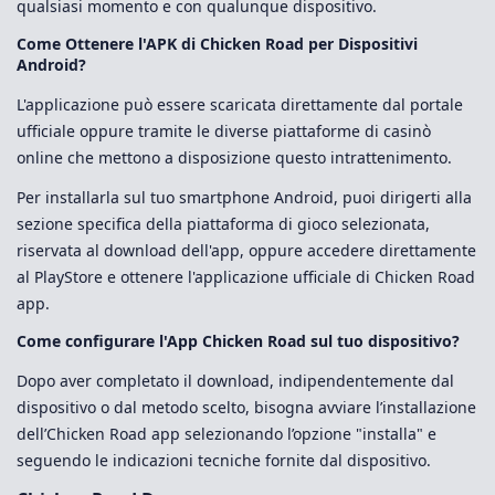
qualsiasi momento e con qualunque dispositivo.
Come Ottenere l'APK di Chicken Road per Dispositivi
Android?
L'applicazione può essere scaricata direttamente dal portale
ufficiale oppure tramite le diverse piattaforme di casinò
online che mettono a disposizione questo intrattenimento.
Per installarla sul tuo smartphone Android, puoi dirigerti alla
sezione specifica della piattaforma di gioco selezionata,
riservata al download dell'app, oppure accedere direttamente
al PlayStore e ottenere l'applicazione ufficiale di Chicken Road
app.
Come configurare l'App Chicken Road sul tuo dispositivo?
Dopo aver completato il download, indipendentemente dal
dispositivo o dal metodo scelto, bisogna avviare l’installazione
dell’Chicken Road app selezionando l’opzione "installa" e
seguendo le indicazioni tecniche fornite dal dispositivo.