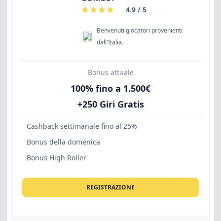
4.9 / 5
Benvenuti giocatori provenienti
dall'Italia.
Bonus attuale
100% fino a 1.500€
+250 Giri Gratis
Cashback settimanale fino al 25%
Bonus della domenica
Bonus High Roller
REGISTRAZIONE